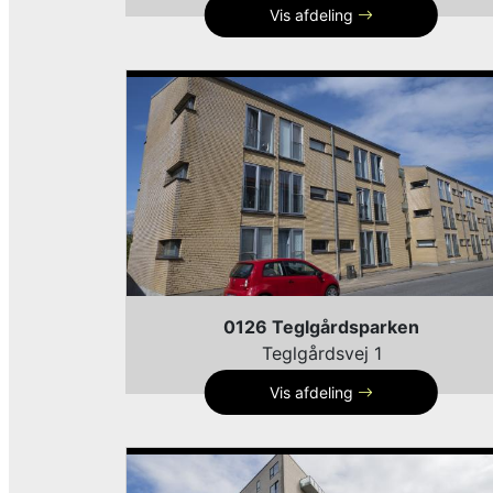
Vis afdeling
0126 Teglgårdsparken
Teglgårdsvej 1
Vis afdeling