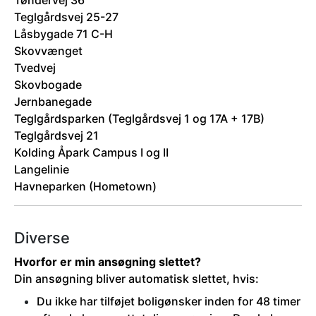
Tøndervej 36
Teglgårdsvej 25-27
Låsbygade 71 C-H
Skovvænget
Tvedvej
Skovbogade
Jernbanegade
Teglgårdsparken (Teglgårdsvej 1 og 17A + 17B)
Teglgårdsvej 21
Kolding Åpark Campus I og II
Langelinie
Havneparken (Hometown)
Diverse
Hvorfor er min ansøgning slettet?
Din ansøgning bliver automatisk slettet, hvis:
Du ikke har tilføjet boligønsker inden for 48 timer