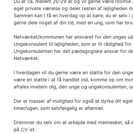
Du er ca. mellem 20-29 år og vil gerne være roomie m
eget private værelse og deler resten af lejligheden 
Sammen kan I få en hverdag op at køre; du er selv i 
gerne dele noget af din tid, med en ung, som har brug 
Netværket/kommunen har ansvaret for den unges udvik
Ungekonsulent til lejligheden, som er til rådighed fo
Ungekonsulenten har det pædagogiske ansvar for den
Netværket.
I hverdagen vil du gerne være en støtte for den ung
være en støtte i at få handlet ind, komme op om morg
aftales imellem dig, den unge og ungekonsulenten, u
Der er masser af mulighed for også at dyrke dit eget l
timer/ugen, som selvfølgelig er aflønnet.
Drømmer du selv om at arbejde med mennesker, så er
på CV´et.