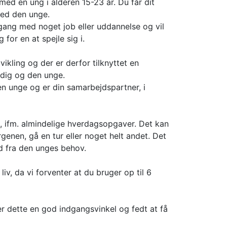
ed en ung i alderen 15-23 år. Du får dit
med den unge.
gang med noget job eller uddannelse og vil
for en at spejle sig i.
ling og der er derfor tilknyttet en
r dig og den unge.
 unge og er din samarbejdspartner, i
e, ifm. almindelige hverdagsopgaver. Det kan
enen, gå en tur eller noget helt andet. Det
d fra den unges behov.
iv, da vi forventer at du bruger op til 6
 dette en god indgangsvinkel og fedt at få