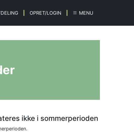
FDELING
OPRET/LOGIN
MENU
der
ateres ikke i sommerperioden
merperioden.