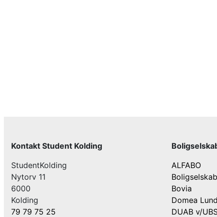
Kontakt Student Kolding
Boligselska
StudentKolding
ALFABO
Nytorv 11
Boligselskab
6000
Bovia
Kolding
Domea Lund
79 79 75 25
DUAB v/UBS