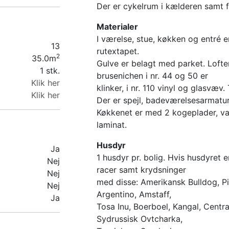
Der er cykelrum i kælderen samt f
Materialer
I værelse, stue, køkken og entré
13
rutextapet.
2
35.0m
Gulve er belagt med parket. Lofte
1 stk.
brusenichen i nr. 44 og 50 er
Klik her
klinker, i nr. 110 vinyl og glasvæv.
Klik her
Der er spejl, badeværelsesarmatur
Køkkenet er med 2 kogeplader, vas
laminat.
Husdyr
Ja
1 husdyr pr. bolig. Hvis husdyret 
Nej
racer samt krydsninger
Nej
med disse: Amerikansk Bulldog, Pitt
Nej
Argentino, Amstaff,
Ja
Tosa Inu, Boerboel, Kangal, Centr
Sydrussisk Ovtcharka,