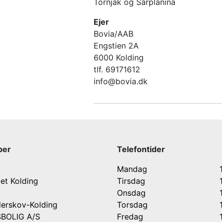
Tornjak og Sarplanina
Ejer
Bovia/AAB
Engstien 2A
6000 Kolding
tlf. 69171612
info@bovia.dk
ber
Telefontider
Mandag
et Kolding
Tirsdag
Onsdag
erskov-Kolding
Torsdag
BOLIG A/S
Fredag